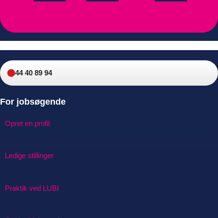
44 40 89 94
For jobsøgende
Opret en profil
Ledige stillinger
Praktik ved LUBI