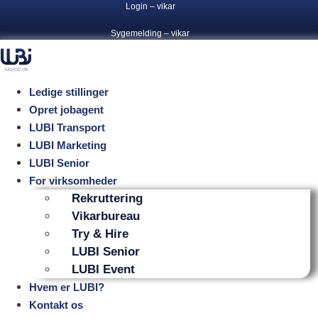
Videre
Login – vikar
til
Sygemelding – vikar
indhold
Ledige stillinger
Opret jobagent
LUBI Transport
LUBI Marketing
LUBI Senior
For virksomheder
Rekruttering
Vikarbureau
Try & Hire
LUBI Senior
LUBI Event
Hvem er LUBI?
Kontakt os