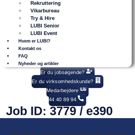
Rekruttering
Vikarbureau
Try & Hire
LUBI Senior
LUBI Event
Hvem er LUBI?
Kontakt os
FAQ
Nyheder og artikler
Er du jobsøgende?
Er du virksomhedskunde?
Medarbejdere
44 40 89 94
Job ID:
3779 / e390
"Ingen kan alt, alle kan noget og sammen kan vi det hele"