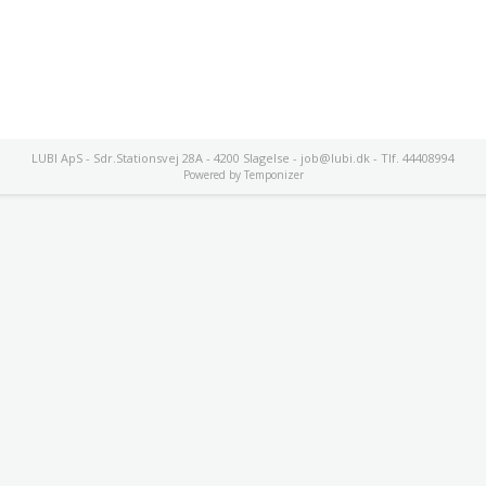
LUBI ApS - Sdr.Stationsvej 28A - 4200 Slagelse - job@lubi.dk - Tlf. 44408994
Powered by
Temponizer