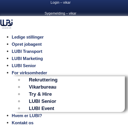
Videre
Login – vikar
til
Sygemelding – vikar
indhold
Ledige stillinger
Opret jobagent
LUBI Transport
LUBI Marketing
LUBI Senior
For virksomheder
Rekruttering
Vikarbureau
Try & Hire
LUBI Senior
LUBI Event
Hvem er LUBI?
Kontakt os