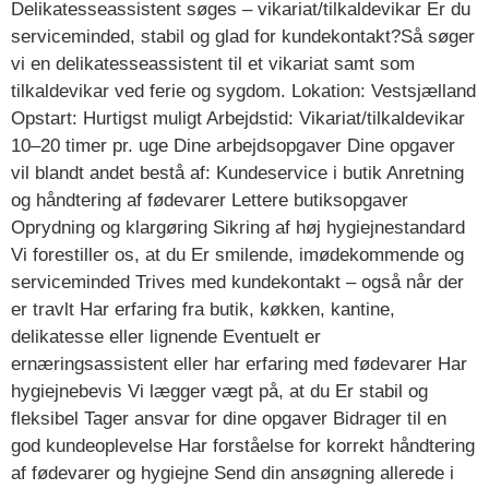
Delikatesseassistent søges – vikariat/tilkaldevikar Er du
serviceminded, stabil og glad for kundekontakt?Så søger
vi en delikatesseassistent til et vikariat samt som
tilkaldevikar ved ferie og sygdom. Lokation: Vestsjælland
Opstart: Hurtigst muligt Arbejdstid: Vikariat/tilkaldevikar
10–20 timer pr. uge Dine arbejdsopgaver Dine opgaver
vil blandt andet bestå af: Kundeservice i butik Anretning
og håndtering af fødevarer Lettere butiksopgaver
Oprydning og klargøring Sikring af høj hygiejnestandard
Vi forestiller os, at du Er smilende, imødekommende og
serviceminded Trives med kundekontakt – også når der
er travlt Har erfaring fra butik, køkken, kantine,
delikatesse eller lignende Eventuelt er
ernæringsassistent eller har erfaring med fødevarer Har
hygiejnebevis Vi lægger vægt på, at du Er stabil og
fleksibel Tager ansvar for dine opgaver Bidrager til en
god kundeoplevelse Har forståelse for korrekt håndtering
af fødevarer og hygiejne Send din ansøgning allerede i