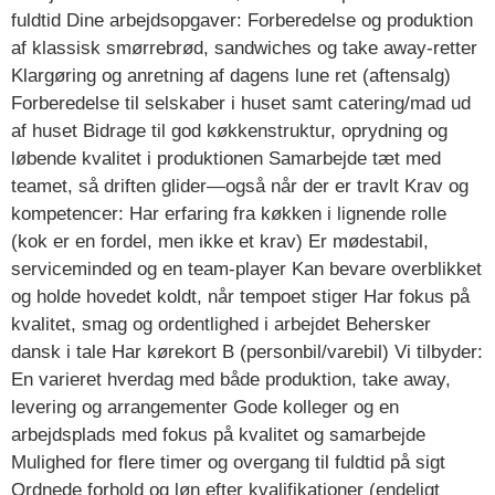
fuldtid Dine arbejdsopgaver: Forberedelse og produktion
af klassisk smørrebrød, sandwiches og take away-retter
Klargøring og anretning af dagens lune ret (aftensalg)
Forberedelse til selskaber i huset samt catering/mad ud
af huset Bidrage til god køkkenstruktur, oprydning og
løbende kvalitet i produktionen Samarbejde tæt med
teamet, så driften glider—også når der er travlt Krav og
kompetencer: Har erfaring fra køkken i lignende rolle
(kok er en fordel, men ikke et krav) Er mødestabil,
serviceminded og en team-player Kan bevare overblikket
og holde hovedet koldt, når tempoet stiger Har fokus på
kvalitet, smag og ordentlighed i arbejdet Behersker
dansk i tale Har kørekort B (personbil/varebil) Vi tilbyder:
En varieret hverdag med både produktion, take away,
levering og arrangementer Gode kolleger og en
arbejdsplads med fokus på kvalitet og samarbejde
Mulighed for flere timer og overgang til fuldtid på sigt
Ordnede forhold og løn efter kvalifikationer (endeligt