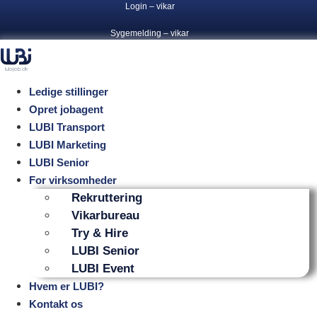
Login – vikar
Videre
til
Sygemelding – vikar
indhold
Ledige stillinger
Opret jobagent
LUBI Transport
LUBI Marketing
LUBI Senior
For virksomheder
Rekruttering
Vikarbureau
Try & Hire
LUBI Senior
LUBI Event
Hvem er LUBI?
Kontakt os