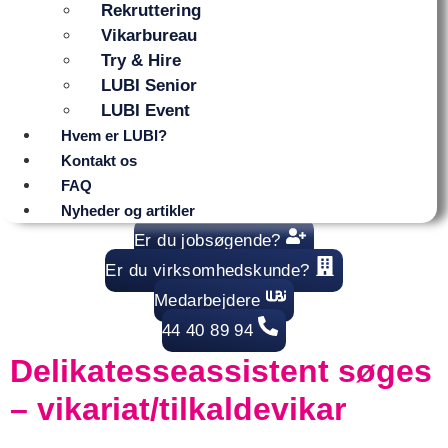
Rekruttering
Vikarbureau
Try & Hire
LUBI Senior
LUBI Event
Hvem er LUBI?
Kontakt os
FAQ
Nyheder og artikler
Er du jobsøgende?
Er du virksomhedskunde?
Medarbejdere
44 40 89 94
Delikatesseassistent søges
– vikariat/tilkaldevikar