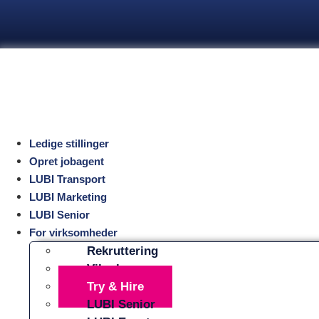
Videre
til
indhold
Ledige stillinger
Opret jobagent
LUBI Transport
LUBI Marketing
LUBI Senior
For virksomheder
Rekruttering
Vikarbureau
Try & Hire
LUBI Senior