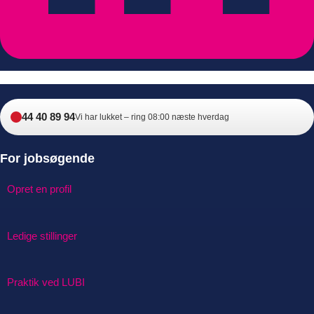
44 40 89 94
Vi har lukket – ring 08:00 næste hverdag
For jobsøgende
Opret en profil
Ledige stillinger
Praktik ved LUBI