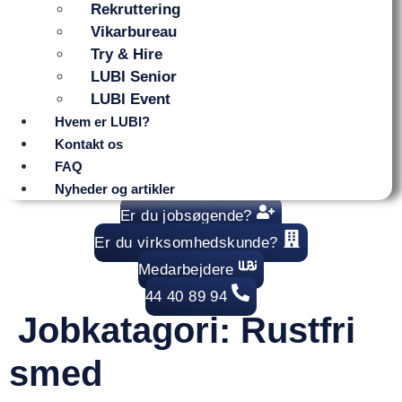
Rekruttering
Vikarbureau
Try & Hire
LUBI Senior
LUBI Event
Hvem er LUBI?
Kontakt os
FAQ
Nyheder og artikler
Er du jobsøgende?
Er du virksomhedskunde?
Medarbejdere
44 40 89 94
Jobkatagori:
Rustfri
smed