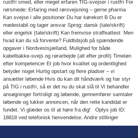
rustfri smed, eller meget erfaren TIG-svejser i rustfri For
rørsmede: Erfaring med rørsvejsning – gerne pharma
Kan svejse i alle positioner Du har kørekort B Du er
mødestabil og tager ansvar Sprog: dansk (tale/skrift)
eller engelsk (tale/skrift) Kan fremvise straffeattest Men
hvad kan du så forvente? Fuldtidsjob på spændende
opgaver i Nordvestsjælland, Mulighed for både
kabelbakke-svejs og rørarbejde (alt efter profil) Timeløn
efter kompetencer Et job hvor kvalitet og ordentlighed
betyder noget Hurtig opstart og flere pladser – vi
ansætter løbende Hvis du kan dit håndværk og har styr
på TIG i rustfri, så er det nu du skal slå til Vi behandler
ansøgninger fortroligt og løbende, gennemfører samtaler
løbende og lukker annoncen, når den rette kandidat er
fundet. Vi glæder os til at høre fra dig! Oplys job ID:
18818 ved telefonisk henvendelse. Andre stillinger