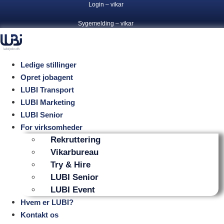
Login – vikar
Videre
til
Sygemelding – vikar
indhold
Ledige stillinger
Opret jobagent
LUBI Transport
LUBI Marketing
LUBI Senior
For virksomheder
Rekruttering
Vikarbureau
Try & Hire
LUBI Senior
LUBI Event
Hvem er LUBI?
Kontakt os