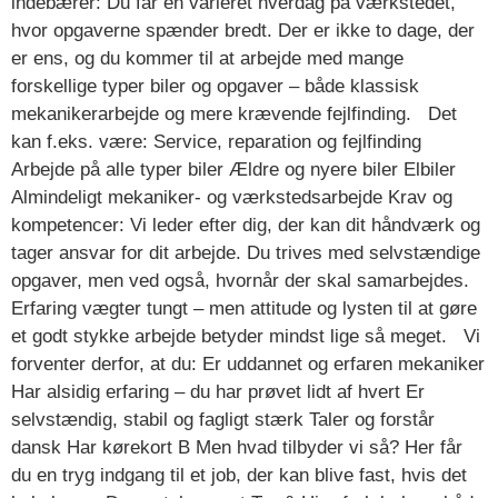
indebærer: Du får en varieret hverdag på værkstedet,
hvor opgaverne spænder bredt. Der er ikke to dage, der
er ens, og du kommer til at arbejde med mange
forskellige typer biler og opgaver – både klassisk
mekanikerarbejde og mere krævende fejlfinding. Det
kan f.eks. være: Service, reparation og fejlfinding
Arbejde på alle typer biler Ældre og nyere biler Elbiler
Almindeligt mekaniker- og værkstedsarbejde Krav og
kompetencer: Vi leder efter dig, der kan dit håndværk og
tager ansvar for dit arbejde. Du trives med selvstændige
opgaver, men ved også, hvornår der skal samarbejdes.
Erfaring vægter tungt – men attitude og lysten til at gøre
et godt stykke arbejde betyder mindst lige så meget. Vi
forventer derfor, at du: Er uddannet og erfaren mekaniker
Har alsidig erfaring – du har prøvet lidt af hvert Er
selvstændig, stabil og fagligt stærk Taler og forstår
dansk Har kørekort B Men hvad tilbyder vi så? Her får
du en tryg indgang til et job, der kan blive fast, hvis det