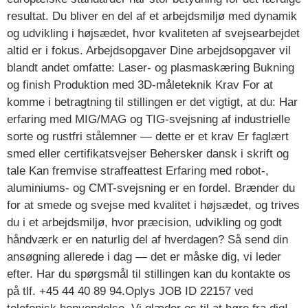
resultat. Du bliver en del af et arbejdsmiljø med dynamik
og udvikling i højsædet, hvor kvaliteten af svejsearbejdet
altid er i fokus. Arbejdsopgaver Dine arbejdsopgaver vil
blandt andet omfatte: Laser- og plasmaskæring Bukning
og finish Produktion med 3D-måleteknik Krav For at
komme i betragtning til stillingen er det vigtigt, at du: Har
erfaring med MIG/MAG og TIG-svejsning af industrielle
sorte og rustfri stålemner — dette er et krav Er faglært
smed eller certifikatsvejser Behersker dansk i skrift og
tale Kan fremvise straffeattest Erfaring med robot-,
aluminiums- og CMT-svejsning er en fordel. Brænder du
for at smede og svejse med kvalitet i højsædet, og trives
du i et arbejdsmiljø, hvor præcision, udvikling og godt
håndværk er en naturlig del af hverdagen? Så send din
ansøgning allerede i dag — det er måske dig, vi leder
efter. Har du spørgsmål til stillingen kan du kontakte os
på tlf. +45 44 40 89 94.Oplys JOB ID 22157 ved