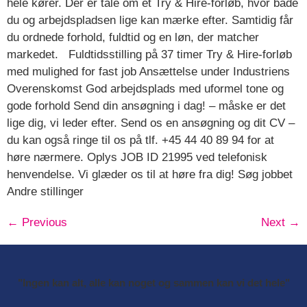
hele kører. Der er tale om et Try & Hire‑forløb, hvor både
du og arbejdspladsen lige kan mærke efter. Samtidig får
du ordnede forhold, fuldtid og en løn, der matcher
markedet. Fuldtidsstilling på 37 timer Try & Hire-forløb
med mulighed for fast job Ansættelse under Industriens
Overenskomst God arbejdsplads med uformel tone og
gode forhold Send din ansøgning i dag! – måske er det
lige dig, vi leder efter. Send os en ansøgning og dit CV –
du kan også ringe til os på tlf. +45 44 40 89 94 for at
høre nærmere. Oplys JOB ID 21995 ved telefonisk
henvendelse. Vi glæder os til at høre fra dig! Søg jobbet
Andre stillinger
←
Previous
Next
→
"Ingen kan alt, alle kan noget og sammen kan vi det hele"