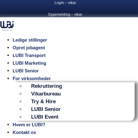
Login – vikar
Videre
til
Sygemelding – vikar
indhold
Ledige stillinger
Opret jobagent
LUBI Transport
LUBI Marketing
LUBI Senior
For virksomheder
Rekruttering
Vikarbureau
Try & Hire
LUBI Senior
LUBI Event
Hvem er LUBI?
Kontakt os