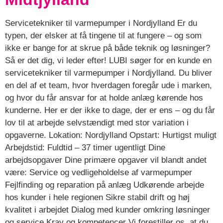
Servicetekniker til varmepumper i Nordjylland Er du
typen, der elsker at få tingene til at fungere – og som
ikke er bange for at skrue på både teknik og løsninger?
Så er det dig, vi leder efter! LUBI søger for en kunde en
servicetekniker til varmepumper i Nordjylland. Du bliver
en del af et team, hvor hverdagen foregår ude i marken,
og hvor du får ansvar for at holde anlæg kørende hos
kunderne. Her er der ikke to dage, der er ens – og du får
lov til at arbejde selvstændigt med stor variation i
opgaverne. Lokation: Nordjylland Opstart: Hurtigst muligt
Arbejdstid: Fuldtid – 37 timer ugentligt Dine
arbejdsopgaver Dine primære opgaver vil blandt andet
være: Service og vedligeholdelse af varmepumper
Fejlfinding og reparation på anlæg Udkørende arbejde
hos kunder i hele regionen Sikre stabil drift og høj
kvalitet i arbejdet Dialog med kunder omkring løsninger
og service Krav og kompetencer Vi forestiller os, at du