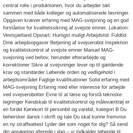
central rolle i produktionen, hvor du arbejder tæt
sammen med både kolleger og automatiserede løsninger.
Opgaven kræver erfaring med MAG-svejsning og en god
forståelse for kvalitetssikring af svejste emner. Lokation:
Vestsjælland Opstart: Hurtigst muligt Arbejdstid: Fuldtid
Dine arbejdsopgaver Betjening af svejserobot Inspektion
og kvalitetskontrol af svejste emner Manuel MAG-
svejsning ved behov, herunder efterarbejde og
korrektioner Sikre at svejsninger lever op til gældende
krav og standarder Løbende orden og vedligehold i
arbejdsområdet Faglige kvalifikationer Solid erfaring med
MAG-svejsning Erfaring med eller interesse for arbejde
ved svejserobotter Evne til at læse og forstå tekniske
tegninger Kendskab til kvalitetskontrol og måleværktøj er
en fordel Kørekort til personbil og varebil, kategori B Du
behersker dansk i skrift og tale Du skal kunne fremvise
en ny straffeattest Lyder det som noget for dig? Så send
din ansøgning allerede i dag – vi indkalder løbende til