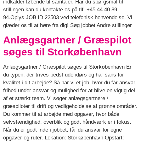
indkalder løbende til samtaler. Har du spørgsmål til
stillingen kan du kontakte os på tlf. +45 44 40 89
94.Oplys JOB ID 22503 ved telefonisk henvendelse, Vi
glæder os til at høre fra dig! Søg jobbet Andre stillinger
Anlægsgartner / Græspilot
søges til Storkøbenhavn
Anlægsgartner / Græspilot søges til Storkøbenhavn Er
du typen, der trives bedst udendørs og har sans for
kvalitet i dit arbejde? Så har vi et job, hvor du får ansvar,
frihed under ansvar og mulighed for at blive en vigtig del
af et stærkt team. Vi søger anlægsgartnere /
græspiloter til drift og vedligeholdelse af grønne områder.
Du kommer til at arbejde med opgaver, hvor både
selvstændighed, overblik og godt håndværk er i fokus.
Når du er godt inde i jobbet, får du ansvar for egne
opgaver og ruter. Lokation: Storkøbenhavn Opstart: