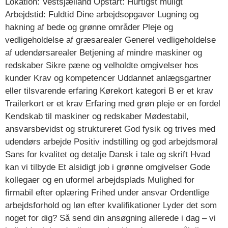
Lokation: Vestsjælland Opstart: Hurtigst muligt
Arbejdstid: Fuldtid Dine arbejdsopgaver Lugning og
hakning af bede og grønne områder Pleje og
vedligeholdelse af græsarealer Generel vedligeholdelse
af udendørsarealer Betjening af mindre maskiner og
redskaber Sikre pæne og velholdte omgivelser hos
kunder Krav og kompetencer Uddannet anlægsgartner
eller tilsvarende erfaring Kørekort kategori B er et krav
Trailerkort er et krav Erfaring med grøn pleje er en fordel
Kendskab til maskiner og redskaber Mødestabil,
ansvarsbevidst og struktureret God fysik og trives med
udendørs arbejde Positiv indstilling og god arbejdsmoral
Sans for kvalitet og detalje Dansk i tale og skrift Hvad
kan vi tilbyde Et alsidigt job i grønne omgivelser Gode
kollegaer og en uformel arbejdsplads Mulighed for
firmabil efter oplæring Frihed under ansvar Ordentlige
arbejdsforhold og løn efter kvalifikationer Lyder det som
noget for dig? Så send din ansøgning allerede i dag – vi