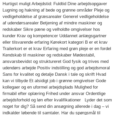
Hurtigst muligt Arbejdstid: Fuldtid Dine arbejdsopgaver
Lugning og hakning af bede og grønne områder Pleje og
vedligeholdelse af græsarealer Generel vedligeholdelse
af udendørsarealer Betjening af mindre maskiner og
redskaber Sikre pæne og velholdte omgivelser hos
kunder Krav og kompetencer Uddannet anlægsgartner
eller tilsvarende erfaring Kørekort kategori B er et krav
Trailerkort er et krav Erfaring med grøn pleje er en fordel
Kendskab til maskiner og redskaber Mødestabil,
ansvarsbevidst og struktureret God fysik og trives med
udendørs arbejde Positiv indstilling og god arbejdsmoral
Sans for kvalitet og detalje Dansk i tale og skrift Hvad
kan vi tilbyde Et alsidigt job i grønne omgivelser Gode
kollegaer og en uformel arbejdsplads Mulighed for
firmabil efter oplæring Frihed under ansvar Ordentlige
arbejdsforhold og løn efter kvalifikationer Lyder det som
noget for dig? Så send din ansøgning allerede i dag – vi
indkalder løbende til samtaler. Har du spørgsmål til