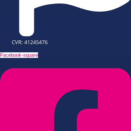
CVR: 41245476
Facebook-square