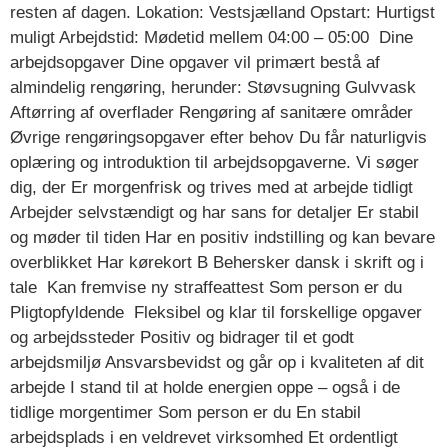
resten af dagen. Lokation: Vestsjælland Opstart: Hurtigst
muligt Arbejdstid: Mødetid mellem 04:00 – 05:00 Dine
arbejdsopgaver Dine opgaver vil primært bestå af
almindelig rengøring, herunder: Støvsugning Gulvvask
Aftørring af overflader Rengøring af sanitære områder
Øvrige rengøringsopgaver efter behov Du får naturligvis
oplæring og introduktion til arbejdsopgaverne. Vi søger
dig, der Er morgenfrisk og trives med at arbejde tidligt
Arbejder selvstændigt og har sans for detaljer Er stabil
og møder til tiden Har en positiv indstilling og kan bevare
overblikket Har kørekort B Behersker dansk i skrift og i
tale Kan fremvise ny straffeattest Som person er du
Pligtopfyldende Fleksibel og klar til forskellige opgaver
og arbejdssteder Positiv og bidrager til et godt
arbejdsmiljø Ansvarsbevidst og går op i kvaliteten af dit
arbejde I stand til at holde energien oppe – også i de
tidlige morgentimer Som person er du En stabil
arbejdsplads i en veldrevet virksomhed Et ordentligt