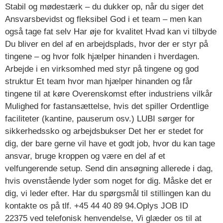
Stabil og mødestærk – du dukker op, når du siger det
Ansvarsbevidst og fleksibel God i et team – men kan
også tage fat selv Har øje for kvalitet Hvad kan vi tilbyde
Du bliver en del af en arbejdsplads, hvor der er styr på
tingene – og hvor folk hjælper hinanden i hverdagen.
Arbejde i en virksomhed med styr på tingene og god
struktur Et team hvor man hjælper hinanden og får
tingene til at køre Overenskomst efter industriens vilkår
Mulighed for fastansættelse, hvis det spiller Ordentlige
faciliteter (kantine, pauserum osv.) LUBI sørger for
sikkerhedssko og arbejdsbukser Det her er stedet for
dig, der bare gerne vil have et godt job, hvor du kan tage
ansvar, bruge kroppen og være en del af et
velfungerende setup. Send din ansøgning allerede i dag,
hvis ovenstående lyder som noget for dig. Måske det er
dig, vi leder efter. Har du spørgsmål til stillingen kan du
kontakte os på tlf. +45 44 40 89 94.Oplys JOB ID
22375 ved telefonisk henvendelse, Vi glæder os til at