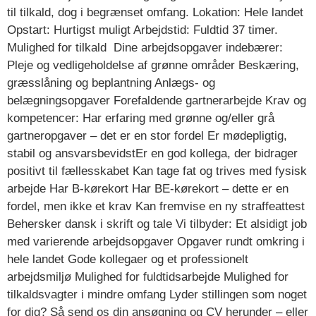
til tilkald, dog i begrænset omfang. Lokation: Hele landet
Opstart: Hurtigst muligt Arbejdstid: Fuldtid 37 timer.
Mulighed for tilkald Dine arbejdsopgaver indebærer:
Pleje og vedligeholdelse af grønne områder Beskæring,
græsslåning og beplantning Anlægs- og
belægningsopgaver Forefaldende gartnerarbejde Krav og
kompetencer: Har erfaring med grønne og/eller grå
gartneropgaver – det er en stor fordel Er mødepligtig,
stabil og ansvarsbevidstEr en god kollega, der bidrager
positivt til fællesskabet Kan tage fat og trives med fysisk
arbejde Har B-kørekort Har BE-kørekort – dette er en
fordel, men ikke et krav Kan fremvise en ny straffeattest
Behersker dansk i skrift og tale Vi tilbyder: Et alsidigt job
med varierende arbejdsopgaver Opgaver rundt omkring i
hele landet Gode kollegaer og et professionelt
arbejdsmiljø Mulighed for fuldtidsarbejde Mulighed for
tilkaldsvagter i mindre omfang Lyder stillingen som noget
for dig? Så send os din ansøgning og CV herunder – eller