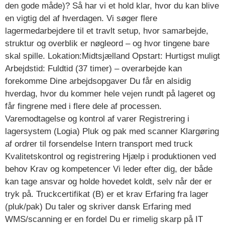
den gode måde)? Så har vi et hold klar, hvor du kan blive
en vigtig del af hverdagen. Vi søger flere
lagermedarbejdere til et travlt setup, hvor samarbejde,
struktur og overblik er nøgleord – og hvor tingene bare
skal spille. Lokation:Midtsjælland Opstart: Hurtigst muligt
Arbejdstid: Fuldtid (37 timer) – overarbejde kan
forekomme Dine arbejdsopgaver Du får en alsidig
hverdag, hvor du kommer hele vejen rundt på lageret og
får fingrene med i flere dele af processen.
Varemodtagelse og kontrol af varer Registrering i
lagersystem (Logia) Pluk og pak med scanner Klargøring
af ordrer til forsendelse Intern transport med truck
Kvalitetskontrol og registrering Hjælp i produktionen ved
behov Krav og kompetencer Vi leder efter dig, der både
kan tage ansvar og holde hovedet koldt, selv når der er
tryk på. Truckcertifikat (B) er et krav Erfaring fra lager
(pluk/pak) Du taler og skriver dansk Erfaring med
WMS/scanning er en fordel Du er rimelig skarp på IT