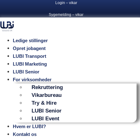
Login – vikar
Videre
til
Sygemelding – vikar
indhold
Ledige stillinger
Opret jobagent
LUBI Transport
LUBI Marketing
LUBI Senior
For virksomheder
Rekruttering
Vikarbureau
Try & Hire
LUBI Senior
LUBI Event
Hvem er LUBI?
Kontakt os