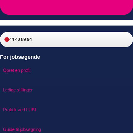
44 40 89 94
For jobsøgende
Opret en profil
Ledige stillinger
Praktik ved LUBI
Guide til jobsøgning