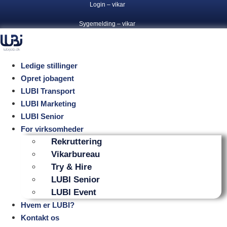
Login – vikar
Videre
til
Sygemelding – vikar
indhold
Ledige stillinger
Opret jobagent
LUBI Transport
LUBI Marketing
LUBI Senior
For virksomheder
Rekruttering
Vikarbureau
Try & Hire
LUBI Senior
LUBI Event
Hvem er LUBI?
Kontakt os