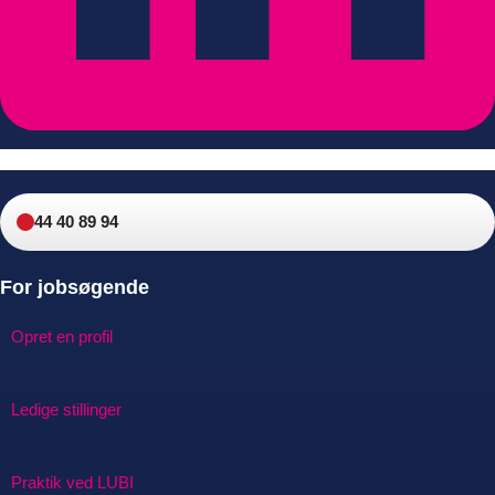
44 40 89 94
For jobsøgende
Opret en profil
Ledige stillinger
Praktik ved LUBI