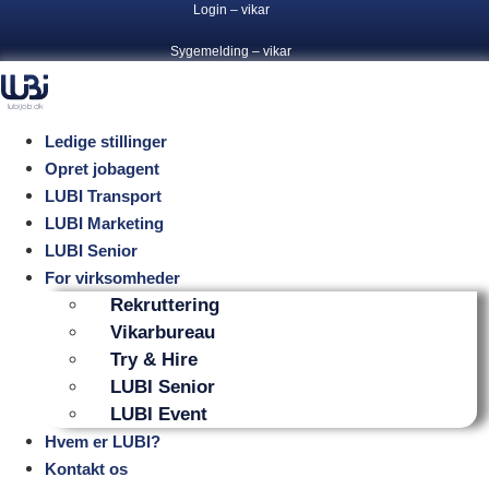
Login – vikar
Videre
til
Sygemelding – vikar
indhold
Ledige stillinger
Opret jobagent
LUBI Transport
LUBI Marketing
LUBI Senior
For virksomheder
Rekruttering
Vikarbureau
Try & Hire
LUBI Senior
LUBI Event
Hvem er LUBI?
Kontakt os