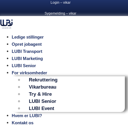
Videre
Login – vikar
til
Sygemelding – vikar
indhold
Ledige stillinger
Opret jobagent
LUBI Transport
LUBI Marketing
LUBI Senior
For virksomheder
Rekruttering
Vikarbureau
Try & Hire
LUBI Senior
LUBI Event
Hvem er LUBI?
Kontakt os