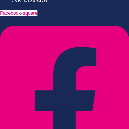
CVR: 41245476
Facebook-square