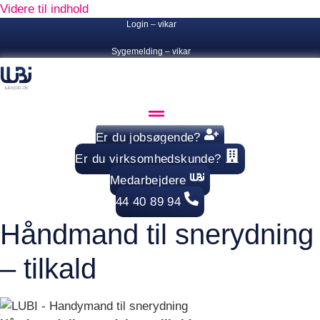
Videre til indhold
Login – vikar
Sygemelding – vikar
Er du jobsøgende?
Er du virksomhedskunde?
Medarbejdere
44 40 89 94
Håndmand til snerydning
– tilkald