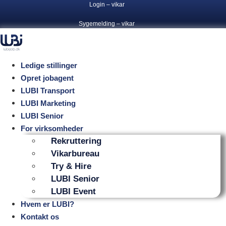
Login – vikar
Videre
til
Sygemelding – vikar
indhold
Ledige stillinger
Opret jobagent
LUBI Transport
LUBI Marketing
LUBI Senior
For virksomheder
Rekruttering
Vikarbureau
Try & Hire
LUBI Senior
LUBI Event
Hvem er LUBI?
Kontakt os