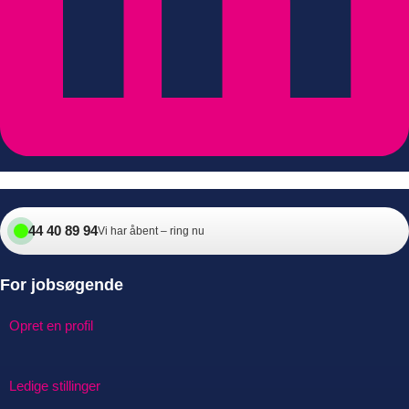
44 40 89 94
Vi har åbent – ring nu
For jobsøgende
Opret en profil
Ledige stillinger