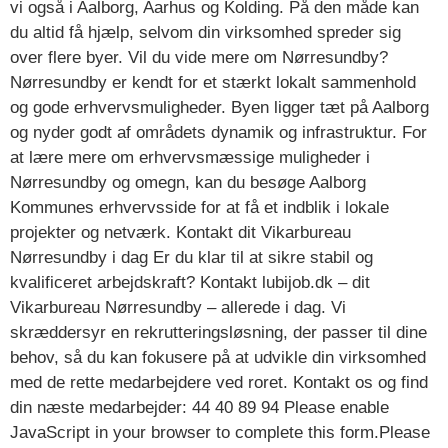
vi også i Aalborg, Aarhus og Kolding. På den måde kan
du altid få hjælp, selvom din virksomhed spreder sig
over flere byer. Vil du vide mere om Nørresundby?
Nørresundby er kendt for et stærkt lokalt sammenhold
og gode erhvervsmuligheder. Byen ligger tæt på Aalborg
og nyder godt af områdets dynamik og infrastruktur. For
at lære mere om erhvervsmæssige muligheder i
Nørresundby og omegn, kan du besøge Aalborg
Kommunes erhvervsside for at få et indblik i lokale
projekter og netværk. Kontakt dit Vikarbureau
Nørresundby i dag Er du klar til at sikre stabil og
kvalificeret arbejdskraft? Kontakt lubijob.dk – dit
Vikarbureau Nørresundby – allerede i dag. Vi
skræddersyr en rekrutteringsløsning, der passer til dine
behov, så du kan fokusere på at udvikle din virksomhed
med de rette medarbejdere ved roret. Kontakt os og find
din næste medarbejder: 44 40 89 94 Please enable
JavaScript in your browser to complete this form.Please