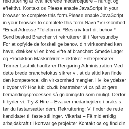
rekruttering af kvalificerede medarbejdere – hurtigt og
effektivt. Kontakt os Please enable JavaScript in your
browser to complete this form.Please enable JavaScript
in your browser to complete this form.Navn *Virksomhed
*Email Adresse *Telefon nr. *Beskriv kort dit behov *
Send besked Brancher vi rekrutterer til i Nørresundby
For at opfylde de forskellige behov, din virksomhed kan
have, dækker vi en bred vifte af brancher: Smede Lager
og Produktion Maskinfører Elektriker Entreprenører
Tømrer Lastbilchauffører Rengøring Administration Med
dette brede branchefokus sikrer vi, at du altid kan finde
den kompetence, din virksomhed mangler. Hvilke ydelser
tilbyder vi? Hos lubijob.dk bestræber vi os på at gøre
bemandingsprocessen så gnidningsfri som muligt. Derfor
tilbyder vi: Try & Hire – Evaluer medarbejdere i praksis,
før du fastansætter dem. Rekruttering: Vi finder de rette
kandidater til faste stillinger. Vikariat – Få midlertidig
arbejdskraft til kortvarige projekter Kontakt os og find din