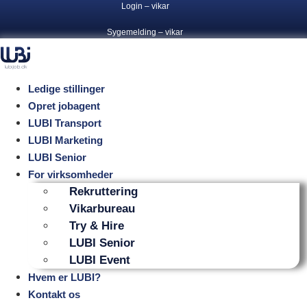
Login – vikar
Videre
til
Sygemelding – vikar
indhold
Ledige stillinger
Opret jobagent
LUBI Transport
LUBI Marketing
LUBI Senior
For virksomheder
Rekruttering
Vikarbureau
Try & Hire
LUBI Senior
LUBI Event
Hvem er LUBI?
Kontakt os