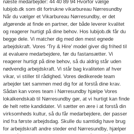
næste medarbejder: 44 40 89 94 Hvorfor vælge
lubijob.dk som dit fortrukne vikarbureau Nørresundby
Når du vælger et Vikarbureau Nørresundby, er det
afgørende at finde en partner, der både leverer kvalitet
og reagerer hurtigt på dine behov. Hos lubijob.dk får du
begge dele. Vi matcher dig med den mest egnede
arbejdskraft. Vores ‘Try & Hire’ model giver dig frihed til
at evaluere medarbejdere, før du fastansætter. Vi
reagerer hurtigt på dine behov, så du aldrig står uden
nødvendig arbejdskraft. Vi står bag kvaliteten af hver
vikar, vi stiller til rådighed. Vores dedikerede team
arbejder tæt sammen med dig for at forstå dine krav.
Sådan kan vores team i Nørresundby hjælpe Vores
lokalkendskab til Nørresundby gør, at vi hurtigt kan finde
de helt rette kandidater. Vi sætter en ære i at forstå din
virksomheds kultur, så du får medarbejdere, der passer
ind fra første arbejdsdag. Skulle du samtidig have brug
for arbejdskraft andre steder end Nørresundby, hjælper