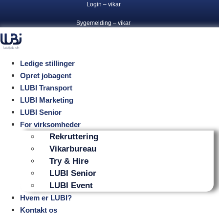
Login – vikar
Videre
til
Sygemelding – vikar
indhold
Ledige stillinger
Opret jobagent
LUBI Transport
LUBI Marketing
LUBI Senior
For virksomheder
Rekruttering
Vikarbureau
Try & Hire
LUBI Senior
LUBI Event
Hvem er LUBI?
Kontakt os