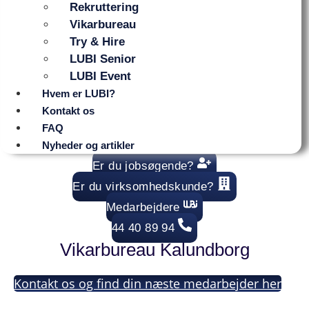
Rekruttering
Vikarbureau
Try & Hire
LUBI Senior
LUBI Event
Hvem er LUBI?
Kontakt os
FAQ
Nyheder og artikler
Er du jobsøgende?
Er du virksomhedskunde?
Medarbejdere
44 40 89 94
Vikarbureau Kalundborg
Kontakt os og find din næste medarbejder her