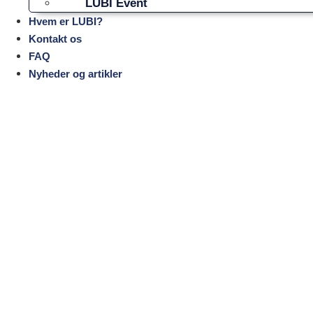
LUBI Event
Hvem er LUBI?
Kontakt os
FAQ
Nyheder og artikler