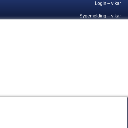
Login – vikar
Sygemelding – vikar