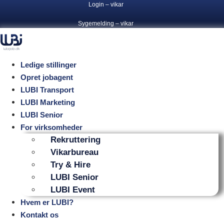
Login – vikar
Videre
til
Sygemelding – vikar
indhold
Ledige stillinger
Opret jobagent
LUBI Transport
LUBI Marketing
LUBI Senior
For virksomheder
Rekruttering
Vikarbureau
Try & Hire
LUBI Senior
LUBI Event
Hvem er LUBI?
Kontakt os