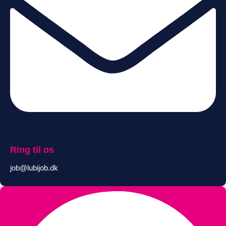
Ring til os
job@lubijob.dk