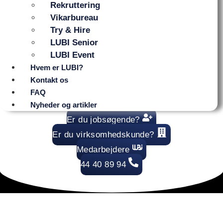
Rekruttering
Vikarbureau
Try & Hire
LUBI Senior
LUBI Event
Hvem er LUBI?
Kontakt os
FAQ
Nyheder og artikler
Er du jobsøgende?
Er du virksomhedskunde?
Medarbejdere
44 40 89 94
Vikarbureau Taastrup