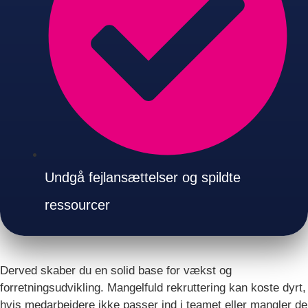
Undgå fejlansættelser og spildte
ressourcer
Derved skaber du en solid base for vækst og
forretningsudvikling. Mangelfuld rekruttering kan koste dyrt,
hvis medarbejdere ikke passer ind i teamet eller mangler de